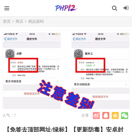
首页
商店
精品源码
切换注册
切换登录
忘记密码 ?
记住我的登录
人气：7
分享：
【免签去顶部网址/绿标】【更新防毒】安卓封