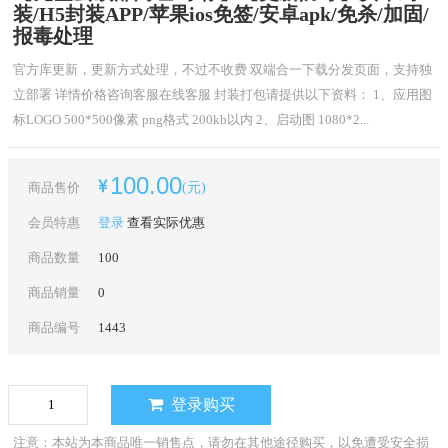
装/H5封装APP/苹果ios免签/安卓apk/免杀/加固/
报毒处理
官方库更新，更新方式处理，不过不收费 双端合一下载分发页面，支持独
立部署 详情价格咨询客服在线客服 封装打包请提供以下资料： 1、应用图
标LOGO 500*500像素 png格式 200kb以内 2、启动图 1080*2...
100.00
商品售价
(元)
会员特惠
登录
查看实际优惠
商品数量
100
商品销量
0
商品编号
1443
登录购买
注意：本站为本商品唯一销售点，请勿在其他途径购买，以免遭受安全损