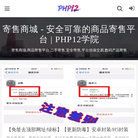
寄售商城 - 安全可靠的商品寄售平
台 | PHP12学院
寄售商场,商品寄售平台,二手寄售,安全寄售,平台担保交易,数码产品寄售
【免签去顶部网址/绿标】【更新防毒】安卓封装/H5封装
APP/苹果ios免签/安卓apk/免杀/加固/报毒处理