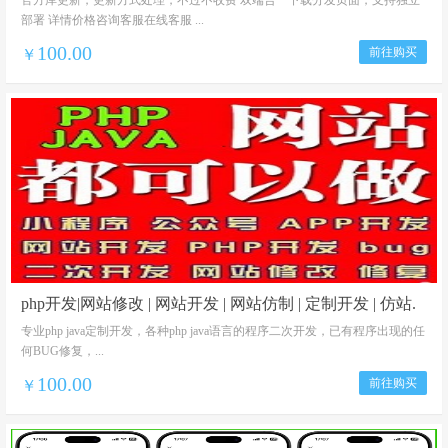
官方库更新，更新方式处理，不过不收费 双端合一下载分发页面，支持独立
部署 详情价格咨询客服在线客服 ...
100.00
前往购买
￥
php开发|网站修改 | 网站开发 | 网站仿制 | 定制开发 | 仿站.
安装.建站.修改.bug修复.宝塔搭建.源码修复.源码安装 低价
专业php java定制开发，各种php java语言的程序二次开发，已有程序出现的任
何BUG修复，...
仿站
100.00
前往购买
￥